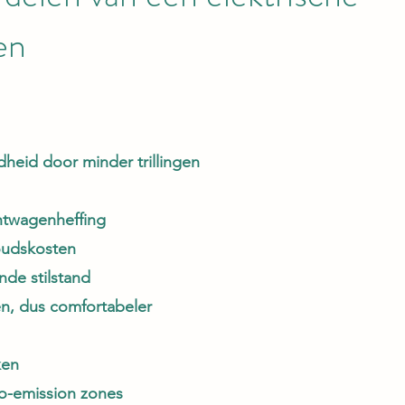
en
heid door minder trillingen
htwagenheffing
oudskosten
de stilstand
n, dus comfortabeler
ken
o-emission zones