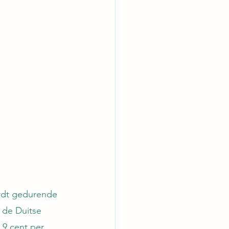
rdt gedurende 
 de Duitse 
,9 cent per 