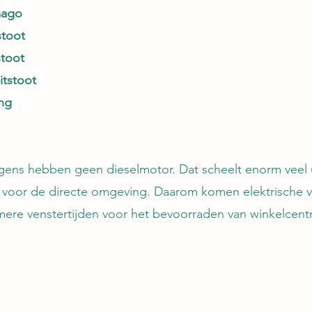
mago
stoot
stoot
itstoot
ng
gens hebben geen dieselmotor. Dat scheelt enorm veel u
ig voor de directe omgeving. Daarom komen elektrische 
ere venstertijden voor het bevoorraden van winkelcentr