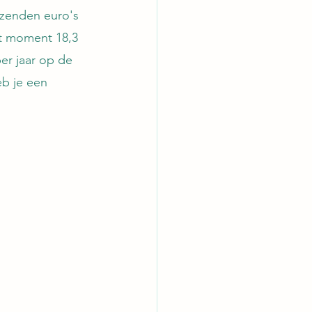
izenden euro's 
it moment 18,3 
er jaar op de 
eb je een 