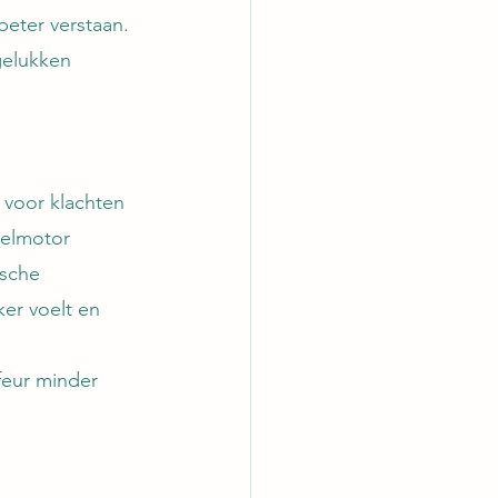
eter verstaan. 
elukken 
 voor klachten 
selmotor 
ische 
ker voelt en 
feur minder 