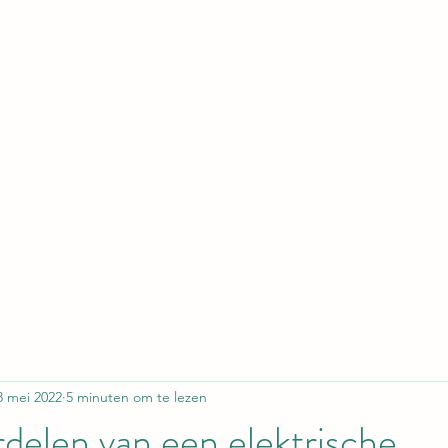
ELEKTRISCHE VRACHTWAGEN
Home
Blog
ElektrischeVrachtwagen.nl Podcast
8 mei 2022
5 minuten om te lezen
delen van een elektrische