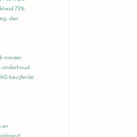
jkheid 75% 
weg, dan 
k minder 
n onderhoud 
VAG becijferde 
 en 
tilstand 